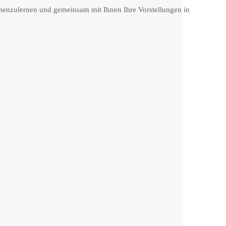
nnenzulernen und gemeinsam mit Ihnen Ihre Vorstellungen in
52 / 83 53
@weber-schreinerei.de
einerei Werner Weber
nebürger Strasse 18
4 Gutenzell-Hürbel