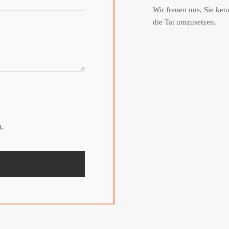
Wir freuen uns, Sie ke
die Tat umzusetzen.
0 73 
info
t.
Schr
Schö
8848