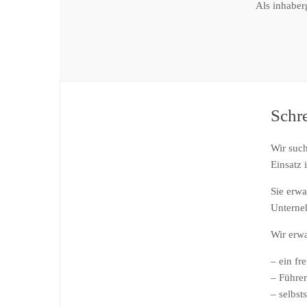
Als inhaber
Schre
Wir such
Einsatz 
Sie erwa
Unterne
Wir erwa
– ein fr
– Führer
– selbst