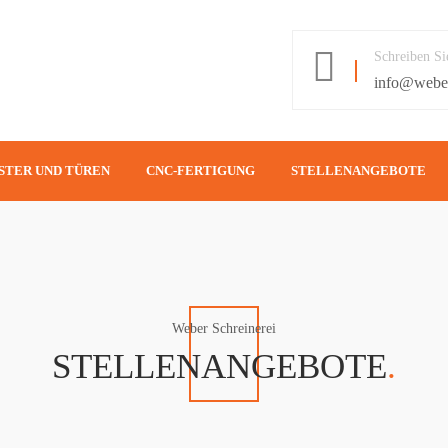
Schreiben Si
info@weber
STER UND TÜREN
CNC-FERTIGUNG
STELLENANGEBOTE
FENSTER
MASCHINENPARK
HAUSTÜREN
LICHT-REFLEX-GRAVUREN
Weber Schreinerei
G
ZIMMERTÜREN
STELLENANGEBOTE
.