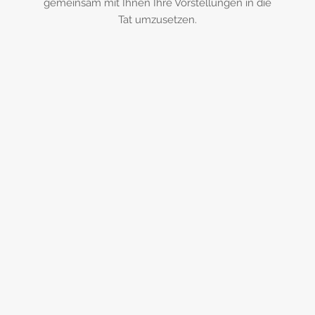
gemeinsam mit Ihnen Ihre Vorstellungen in die
Tat umzusetzen.
0 73 52 / 83 53
info@weber-
schreinerei.de